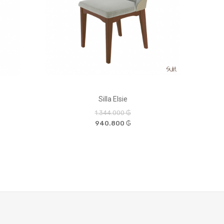
Silla Elsie
1.344.000 ₲
940.800 ₲