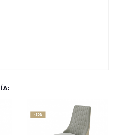
ÍA:
NUEVO
-30%
-30%