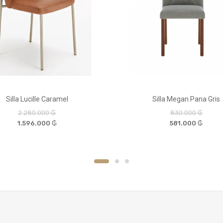
Silla Lucille Caramel
Silla Megan Pana Gris
2.280.000 ₲
830.000 ₲
1.596.000 ₲
581.000 ₲