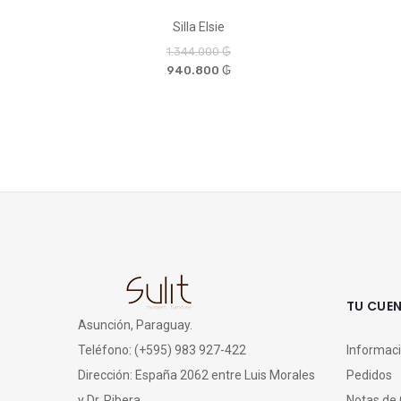
Silla Elsie
1.344.000 ₲
940.800 ₲
TU CUE
Asunción, Paraguay.
Teléfono:
(+595) 983 927-422
Informaci
Dirección: España 2062 entre Luis Morales
Pedidos
y Dr. Ribera.
Notas de 