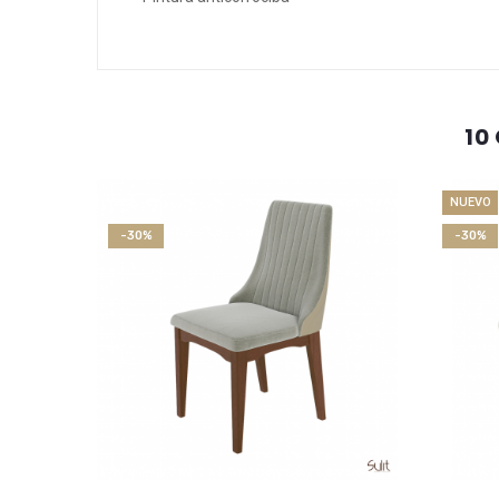
10
NUEVO
-30%
-30%