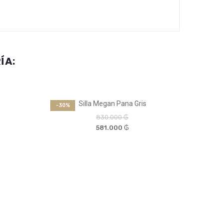
ÍA:
NUEVO
NUEVO
Silla Megan Pana Gris
-30%
-30%
830.000 ₲
581.000 ₲